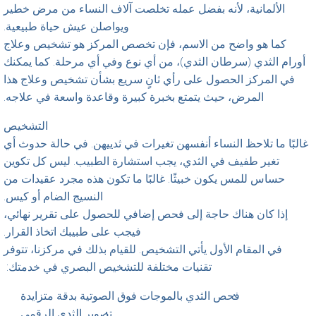
الألمانية، لأنه بفضل عمله تخلصت آلاف النساء من مرض خطير
ويواصلن عيش حياة طبيعية.
كما هو واضح من الاسم، فإن تخصص المركز هو تشخيص وعلاج
أورام الثدي (سرطان الثدي)، من أي نوع وفي أي مرحلة. كما يمكنك
في المركز الحصول على رأي ثانٍ سريع بشأن تشخيص وعلاج هذا
المرض، حيث يتمتع بخبرة كبيرة وقاعدة واسعة في علاجه.
التشخيص
غالبًا ما تلاحظ النساء أنفسهن تغيرات في ثدييهن. في حالة حدوث أي
تغير طفيف في الثدي، يجب استشارة الطبيب. ليس كل تكوين
حساس للمس يكون خبيثًا. غالبًا ما تكون هذه مجرد عقيدات من
النسيج الضام أو كيس.
إذا كان هناك حاجة إلى فحص إضافي للحصول على تقرير نهائي،
فيجب على طبيبك اتخاذ القرار.
في المقام الأول يأتي التشخيص. للقيام بذلك في مركزنا، تتوفر
تقنيات مختلفة للتشخيص البصري في خدمتك:
فحص الثدي بالموجات فوق الصوتية بدقة متزايدة
تصوير الثدي الرقمي