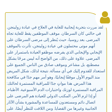
لقد مررت بتجربة إيجابية للغاية في العلاج في عيادة زولينجن.
في حالتي كان السرطان. موقف الموظفين يقظ للغاية تجاه
المرضى. بعد روسيا، حيث يُنظر إلى مرضى السرطان على
أنهم موتى محتملون في عيادة زولينجن، تأثرت بالموقف
الإيجابي والإيجابي الذي يفرضه موظفو العيادة باستمرار على
المرضى. علاوة على ذلك، من الواضح أنه ليس مرحًا بشكل
مصطنع، بل مشاعر وموقف صادق من الناس. الجميع على
استعداد للقدوم إليك في أي مسألة. نتيجة لذلك، شكل المريض
منذ اليوم الأول موقفًا إيجابيًا، وهو أمر مهم جدًا في مكافحة
هذا المرض. هذا مواتٍ جدًا للمراقبة المستمرة لحالتك:
المراقبة المستمرة لوزنك واختبارات الدم الأسبوعية. الأطباء،
أو إذا لزم الأمر، المكتب الدولي للعيادة هم المرضى على
اتصال دائم ومستعدون للمساعدة والمشورة بشأن الآثار
الجانبية وغيرها من القضايا. ومن اللافت للنظر أيضًا، على