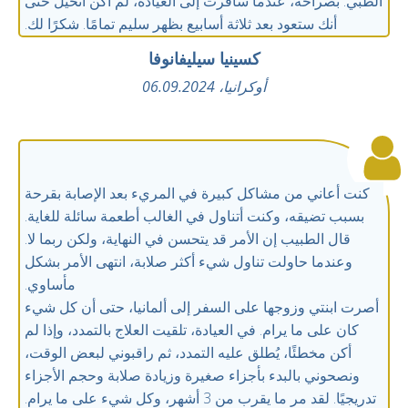
الطبي. بصراحة، عندما سافرت إلى العيادة، لم أكن أتخيل حتى
أنك ستعود بعد ثلاثة أسابيع بظهر سليم تمامًا. شكرًا لك.
كسينيا سيليفانوفا
أوكرانيا، 06.09.2024
كنت أعاني من مشاكل كبيرة في المريء بعد الإصابة بقرحة
بسبب تضيقه، وكنت أتناول في الغالب أطعمة سائلة للغاية.
قال الطبيب إن الأمر قد يتحسن في النهاية، ولكن ربما لا.
وعندما حاولت تناول شيء أكثر صلابة، انتهى الأمر بشكل
مأساوي.
أصرت ابنتي وزوجها على السفر إلى ألمانيا، حتى أن كل شيء
كان على ما يرام. في العيادة، تلقيت العلاج بالتمدد، وإذا لم
أكن مخطئًا، يُطلق عليه التمدد، ثم راقبوني لبعض الوقت،
ونصحوني بالبدء بأجزاء صغيرة وزيادة صلابة وحجم الأجزاء
تدريجيًا. لقد مر ما يقرب من 3 أشهر، وكل شيء على ما يرام.