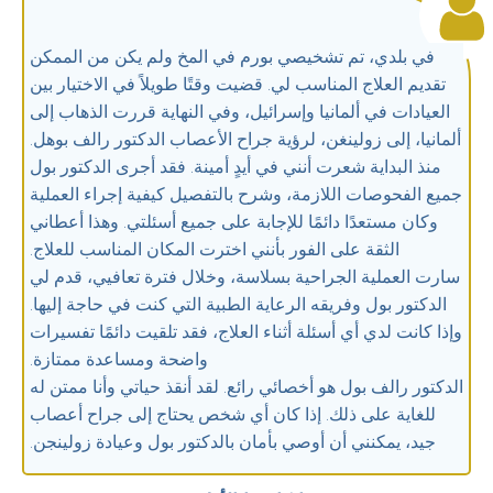
في بلدي، تم تشخيصي بورم في المخ ولم يكن من الممكن
تقديم العلاج المناسب لي. قضيت وقتًا طويلاً في الاختيار بين
العيادات في ألمانيا وإسرائيل، وفي النهاية قررت الذهاب إلى
ألمانيا، إلى زولينغن، لرؤية جراح الأعصاب الدكتور رالف بوهل.
منذ البداية شعرت أنني في أيدٍ أمينة. فقد أجرى الدكتور بول
جميع الفحوصات اللازمة، وشرح بالتفصيل كيفية إجراء العملية
وكان مستعدًا دائمًا للإجابة على جميع أسئلتي. وهذا أعطاني
الثقة على الفور بأنني اخترت المكان المناسب للعلاج.
سارت العملية الجراحية بسلاسة، وخلال فترة تعافيي، قدم لي
الدكتور بول وفريقه الرعاية الطبية التي كنت في حاجة إليها.
وإذا كانت لدي أي أسئلة أثناء العلاج، فقد تلقيت دائمًا تفسيرات
واضحة ومساعدة ممتازة.
الدكتور رالف بول هو أخصائي رائع. لقد أنقذ حياتي وأنا ممتن له
للغاية على ذلك. إذا كان أي شخص يحتاج إلى جراح أعصاب
جيد، يمكنني أن أوصي بأمان بالدكتور بول وعيادة زولينجن.