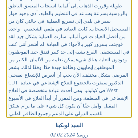
طويلة وقررت الذهاب إلى ألمانيا. استجاب المنسق الناطق
بالروسية بسرعة وساعد في التنظيم. بالطبع، أدى وجود جواز
سفر في بلدي إلى تسريع العملية. في حالتي كان من
المستحيل الانسحاب. كانت العيادة في ملفي الشخصي - واحدة
من أفضل العيادات في ألمانيا! سارت العملية بشكل جيد. لقد
فوجئت بسرور كبير بالأجواء في العيادة. لم أشعر أنني كنت
في المستشفى. الفرع يشبه إلى حد كبير فندق جيد. الموظفون
ودودون للغاية. هناك شيء يمكن تعلمه من الألمان. الكثير من
الموظفين إيجابيون وطاقة جيدة جدًا. وفقًا لذلك، يشعر
المرضى بشكل مختلف. الآن يجب أن أتعرض للإشعاع. نصحني
الدكتور سيفرت بالخضوع للعلاج الإشعاعي في عيادة CDT-
West في كولونيا. وهي أحدث عيادة متخصصة في العلاج
الإشعاعي في المنطقة. ومن المقرر أن أبدأ العلاج في الأسبوع
المقبل. وآمل حقًا أن يكون كل شيء على ما يرام. شكرًا
للقسم الدولي على الدعم وجميع الطاقم الطبي.
السيد لوبكينا
روسيا 02.02.2024