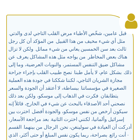
قبل عامين، شخّص الأطباء مرض القلب التاجي لدى والدتي.
مثل أي شيء مخيف من هذا القبيل. من المؤكد أن كل رجل
ثالث بعد سن الخمسين يعاني من شيء مماثل. ولكن لا تزال
هناك بعض المخاطر. من يواجه مثل هذه المشاكل يعرف عن
مشاكل ضيق التنفس المستمر، والنوبات العرضية، وما إلى
ذلك. بشكل عام، لا يأمل طبنا. نصح طبيب القلب بإجراء جراحة
مجازة الشريان التاجي، لكننا شككنا في جودة هذه العملية
الصغيرة في مؤسساتنا. ببساطة، لا أعتقد أن الجودة والسعر
يتطابقان. فكرت في الذهاب إلى موسكو، ولكن بعد ذلك
نصحني أحد الأصدقاء بالبحث عن شيء في الخارج، قائلاً إنه
سيكون أرخص من نفس موسكو، والجودة أفضل. اخترت بين
إسرائيل وألمانيا، لكنني اخترت الثانية. بعد مراجعة الأسعار،
أدركت أن العيادة في سولينغن، نحن. الرجال من بينهما. القسم
- أنت رائع. بصراحة، ربما يكون نفس المبلغ أو حتى أكثر، الذي