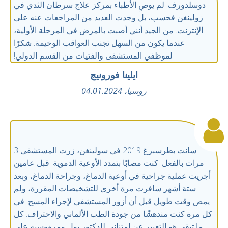
دوسلدورف. لم يوصِ الأطباء بمركز علاج سرطان الثدي في
زولينغن فحسب، بل وجدت العديد من المراجعات عنه على
الإنترنت. من الجيد أنني أصبت بالمرض في المرحلة الأولية،
عندما يكون من السهل تجنب العواقب الوخيمة. شكرًا
لموظفي المستشفى والفتيات من القسم الدولي!
ايلينا فورونيج
روسيا، 04.01.2024
سانت بطرسبرغ 2019 في سولينغن، زرت المستشفى 3
مرات بالفعل. كنت مصابًا بتمدد الأوعية الدموية. قبل عامين
أجريت عملية جراحية في أوعية الدماغ، وجراحة الدماغ، وبعد
ستة أشهر سافرت مرة أخرى للتشخيصات المقررة، ولم
يمض وقت طويل قبل أن أزور المستشفى لإجراء المسح. في
كل مرة كنت مندهشًا من جودة الطب الألماني والاحتراف. كل
ما تبقى هو التعبير عن امتناني للدكتور بول ومرؤوسيه على