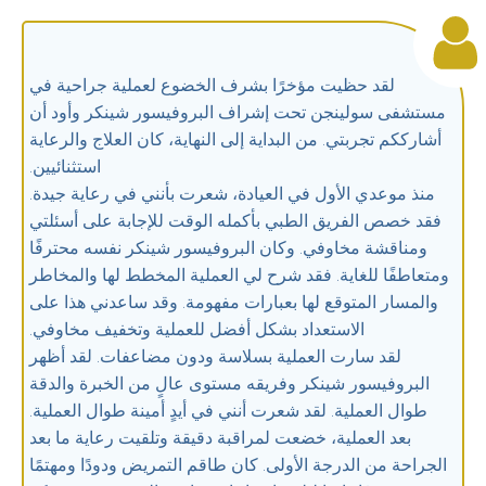
لقد حظيت مؤخرًا بشرف الخضوع لعملية جراحية في
مستشفى سولينجن تحت إشراف البروفيسور شينكر وأود أن
أشارككم تجربتي. من البداية إلى النهاية، كان العلاج والرعاية
استثنائيين.
منذ موعدي الأول في العيادة، شعرت بأنني في رعاية جيدة.
فقد خصص الفريق الطبي بأكمله الوقت للإجابة على أسئلتي
ومناقشة مخاوفي. وكان البروفيسور شينكر نفسه محترفًا
ومتعاطفًا للغاية. فقد شرح لي العملية المخطط لها والمخاطر
والمسار المتوقع لها بعبارات مفهومة. وقد ساعدني هذا على
الاستعداد بشكل أفضل للعملية وتخفيف مخاوفي.
لقد سارت العملية بسلاسة ودون مضاعفات. لقد أظهر
البروفيسور شينكر وفريقه مستوى عالٍ من الخبرة والدقة
طوال العملية. لقد شعرت أنني في أيدٍ أمينة طوال العملية.
بعد العملية، خضعت لمراقبة دقيقة وتلقيت رعاية ما بعد
الجراحة من الدرجة الأولى. كان طاقم التمريض ودودًا ومهتمًا