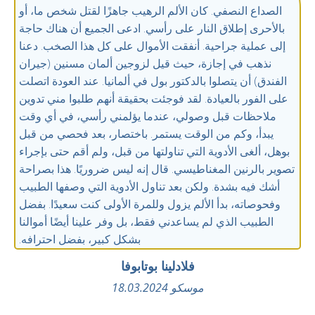
الصداع النصفي. كان الألم الرهيب جاهزًا لقتل شخص ما، أو
بالأحرى إطلاق النار على رأسي. ادعى الجميع أن هناك حاجة
إلى عملية جراحية. أنفقت الأموال على كل هذا الصخب. دعنا
نذهب في إجازة، حيث قيل لزوجين ألمان مسنين (جيران
الفندق) أن يتصلوا بالدكتور بول في ألمانيا. عند العودة اتصلت
على الفور بالعيادة. لقد فوجئت بحقيقة أنهم طلبوا مني تدوين
ملاحظات قبل وصولي، عندما يؤلمني رأسي، في أي وقت
يبدأ، وكم من الوقت يستمر. باختصار، بعد فحصي من قبل
بوهل، ألغى الأدوية التي تناولتها من قبل، ولم أقم حتى بإجراء
تصوير بالرنين المغناطيسي. قال إنه ليس ضروريًا. هذا بصراحة
أشك فيه بشدة. ولكن بعد تناول الأدوية التي وصفها الطبيب
وفحوصاته، بدأ الألم يزول وللمرة الأولى كنت سعيدًا. بفضل
الطبيب الذي لم يساعدني فقط، بل وفر علينا أيضًا أموالنا
بشكل كبير، بفضل احترافه.
فلادلينا بوتابوفا
موسكو 18.03.2024