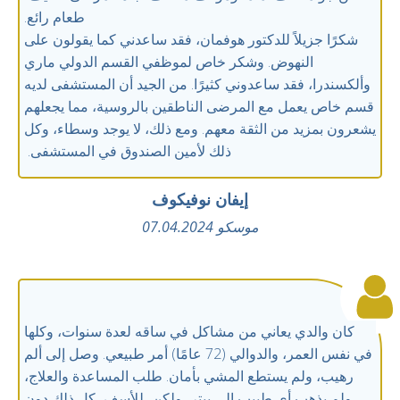
طعام رائع.
شكرًا جزيلاً للدكتور هوفمان، فقد ساعدني كما يقولون على
النهوض. وشكر خاص لموظفي القسم الدولي ماري
وألكسندرا، فقد ساعدوني كثيرًا. من الجيد أن المستشفى لديه
قسم خاص يعمل مع المرضى الناطقين بالروسية، مما يجعلهم
يشعرون بمزيد من الثقة معهم. ومع ذلك، لا يوجد وسطاء، وكل
ذلك لأمين الصندوق في المستشفى.
إيفان نوفيكوف
موسكو 07.04.2024
كان والدي يعاني من مشاكل في ساقه لعدة سنوات، وكلها
في نفس العمر، والدوالي (72 عامًا) أمر طبيعي. وصل إلى ألم
رهيب، ولم يستطع المشي بأمان. طلب المساعدة والعلاج،
ولم يذهب أي طبيب إلى بيتر، ولكن، للأسف، كل ذلك دون