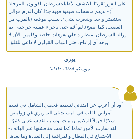
على الفور تقريبًا، اكتشف الأطباء سرطان القولون (المرحلة
1أ) - لديهم ماسحات ضوئية قوية جدًا. كان الورم حوالي
سنتيمتر واحد، وشعرت بشيء، بسبب موقعه (بالقرب من
العصب، كما اتضح). لم أقم حتى بإجراء عملية جراحية - تم
إزالة السرطان بمنظار داخلي بفوهات خاصة وكاميرا. الآن لا
يوجد أي إزعاج، حتى التهاب القولون لا داعي للقلق.
يوري
موسكو 02.05.2024
أود أن أعرب عن امتناني لتنظيم فحصي الشامل في قسم
أمراض القلب في المستشفى السريري في زولينغن.
شكرًا جزيلاً للدكتور روبرت بوسلر، لقد ساعدني كثيرًا.
لقد سارت الأمور تمامًا كما تمت مناقشتها عبر الهاتف -
الاجتماع في المطار والمرافقة إلى العيادة وما بعدها.