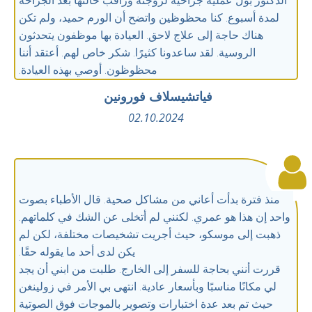
الدكتور بول عملية جراحية لزوجته وراقب حالتها بعد الجراحة
لمدة أسبوع. كنا محظوظين واتضح أن الورم حميد، ولم تكن
هناك حاجة إلى علاج لاحق. العيادة بها موظفون يتحدثون
الروسية. لقد ساعدونا كثيرًا. شكر خاص لهم. أعتقد أننا
محظوظون. أوصي بهذه العيادة.
فياتشيسلاف فورونين
02.10.2024
منذ فترة بدأت أعاني من مشاكل صحية. قال الأطباء بصوت
واحد إن هذا هو عمري. لكنني لم أتخلى عن الشك في كلماتهم.
ذهبت إلى موسكو، حيث أجريت تشخيصات مختلفة، لكن لم
يكن لدى أحد ما يقوله حقًا.
قررت أنني بحاجة للسفر إلى الخارج. طلبت من ابني أن يجد
لي مكانًا مناسبًا وبأسعار عادية. انتهى بي الأمر في زولينغن
حيث تم بعد عدة اختبارات وتصوير بالموجات فوق الصوتية